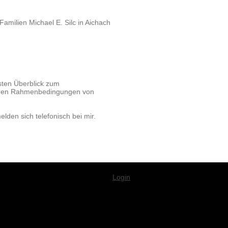
amilien Michael E. Silc in Aichach
sten Überblick zum
schen Rahmenbedingungen von
lden sich telefonisch bei mir.
Login