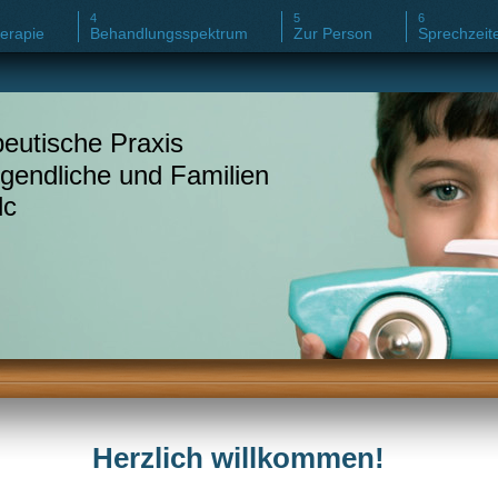
erapie
Behandlungsspektrum
Zur Person
Sprechzeit
eutische Praxis
ugendliche und Familien
lc
Herzlich willkommen!