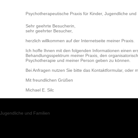
Psychotherapeutische Praxis für Kinder, Jugendliche und F
Sehr geehrte Besucherin,
sehr geehrter Besucher,
herzlich willkommen auf der Internetseite meiner Praxis.
Ich hoffe Ihnen mit den folgenden Informationen einen er
Behandlungsspektrum meiner Praxis, den organisatori
Psychotherapie und meiner Person geben zu können.
Bei Anfragen nutzen Sie bitte das Kontaktformular, oder me
Mit freundlichen Grüßen
Michael E. Silc
 Jugendliche und Familien